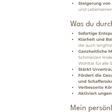
Steigerung von 
und Lebensener
Was du durch
Sofortige Ents
Klarheit und Ba
die auch langfrist
Ganzheitliche M
Schmerzen linde
Wohltat für alle 
Stärkt Urvertra
Fördert die Ges
und Schaffenskr
Verbesserte K
Aktiviert unge
Mein persönl