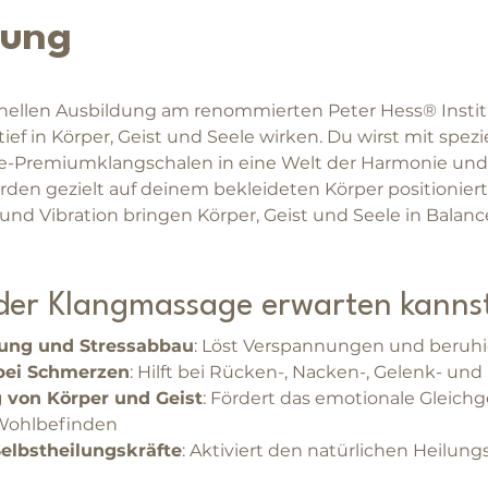
nung
nellen Ausbildung am renommierten Peter Hess® Institut
ief in Körper, Geist und Seele wirken. Du wirst mit spez
e-Premiumklangschalen in eine Welt der Harmonie und 
rden gezielt auf deinem bekleideten Körper positionie
nd Vibration bringen Körper, Geist und Seele in Balanc
der Klangmassage erwarten kannst
ung und Stressabbau
: Löst Verspannungen und beruhi
bei Schmerzen
: Hilft bei Rücken-, Nacken-, Gelenk- u
 von Körper und Geist
: Fördert das emotionale Gleichg
Wohlbefinden
elbstheilungskräfte
: Aktiviert den natürlichen Heilung