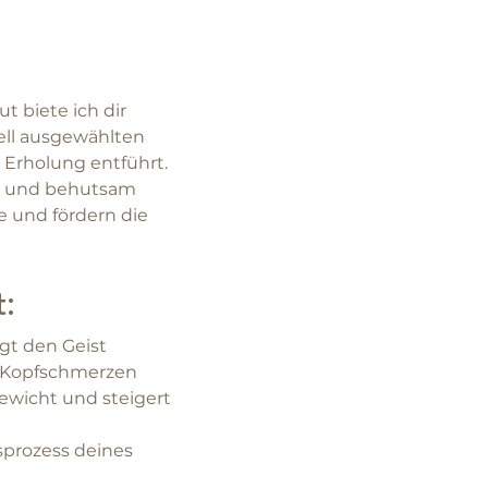
 biete ich dir 
iell ausgewählten 
Erholung entführt. 
rt und behutsam 
e und fördern die 
:
gt den Geist
nd Kopfschmerzen
ewicht und steigert 
sprozess deines 