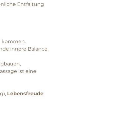
önliche Entfaltung 
uhe kommen.
nde innere Balance, 
abbauen, 
ssage ist eine 
), 
Lebensfreude 